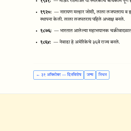
१९४१:
— माऊंट रशमोअर या स्मारकाचे बांधकाम पूर्ण 
१९२०:
— नारायण मल्हार जोशी, लाला लजपतराय व इत
स्थापना केली. लाला लजपतराय पहिले अध्यक्ष बनले.
१८७६:
— भारतात आलेल्या महाभयानक चक्रीवादळात २
१८६४:
— नेवाडा हे अमेरिकेचे ३६वे राज्य बनले.
← ३१ ऑक्टोबर — दिनविशेष
जन्म
निधन