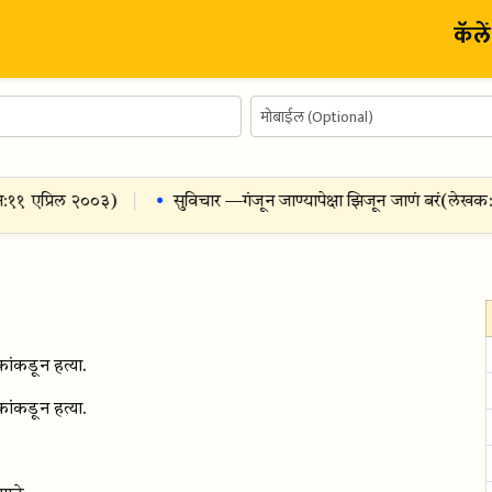
कॅले
११ एप्रिल २००३
)
सुविचार —
गंजून जाण्यापेक्षा झिजून जाणं बरं
(
लेखक:
ब
षकांकडून हत्या.
षकांकडून हत्या.