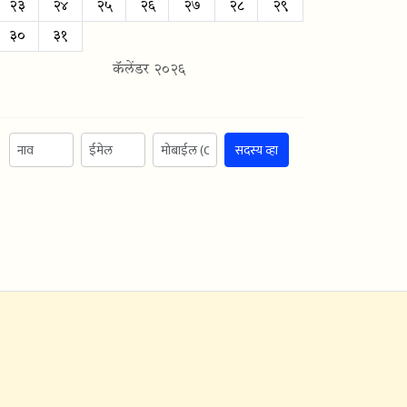
२३
२४
२५
२६
२७
२८
२९
३०
३१
कॅलेंडर २०२६
सदस्य व्हा