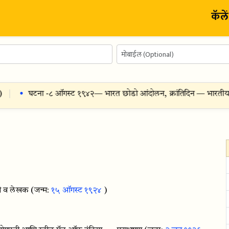
कॅले
घटना -
८ ऑगस्ट १९४२
— भारत छोडो आंदोलन, क्रांतिदिन — भारतीय स्वातंत्र
वी व लेखक
(जन्म:
१५ ऑगस्ट १९२४
)