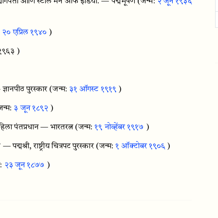
 उद्योगपती आणि स्टील मॅन ऑफ इंडिया. — पद्मभूषण
(जन्म:
२ जून १९३६
:
२० एप्रिल १९४०
)
 १९६३ )
्ञानपीठ पुरस्कार
(जन्म:
३१ ऑगस्ट १९१९
)
जन्म:
३ जून १८९२
)
िला पंतप्रधान — भारतरत्न
(जन्म:
१९ नोव्हेंबर १९१७
)
्मश्री, राष्ट्रीय चित्रपट पुरस्कार
(जन्म:
१ ऑक्टोबर १९०६
)
म:
२३ जून १८७७
)