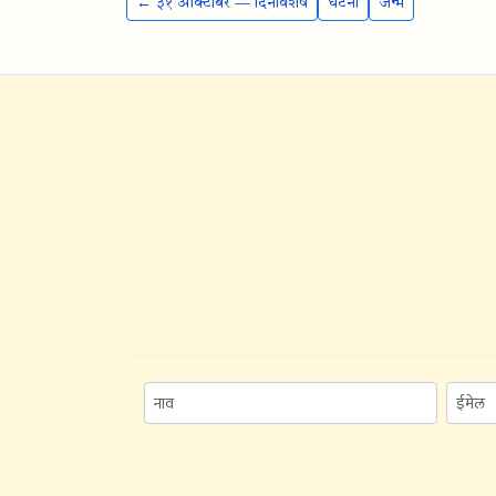
← ३१ ऑक्टोबर — दिनविशेष
घटना
जन्म