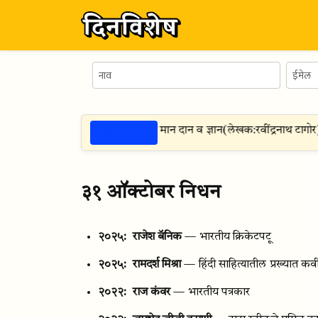
ठळक गोष्टी
सुविचार —
तीन गोष्टी शेजारी देत रहा मान दान व ज्ञान
(
लेखक:
रवींद्रनाथ टागोर
)
३१ ऑक्टोबर निधन
२०२५:
राजेश बॅनिक
— भारतीय क्रिकेटपटू
२०२५:
रामदर्श मिश्रा
— हिंदी साहित्यातील प्रख्यात क
२०२२:
राज कंवर
— भारतीय पत्रकार