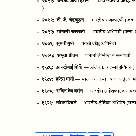
२०२२:
जमशेद जीजी इराणी
— टाटा स्टीलचे प्रसिद्ध
)
२०२२:
टी. जे. चंद्रचूडन
— भारतीय राजकारणी
(जन्म
२०२२:
सोनाली चक्रवर्ती
— भारतीय अभिनेत्री
(जन्म:
२००९:
सुमती गुप्ते
— मराठी ज्येष्ठ अभिनेत्री
२००५:
अमृता प्रीतम
— पंजाबी लेखिका व कवयित्री — ज
१९८६:
आनंदीबाई शिर्के
— लेखिका, बालसाहित्यिका
(
१९८४:
इंदिरा गांधी
— भारताच्या ३ऱ्या आणि पहिल्या मह
१९७५:
सचिन देव बर्मन
— भारतीय संगीतकार व गायक — पद
१९२९:
नॉर्मन प्रिचर्ड
— भारतीय-इंग्लिश अभिनेते
(जन्