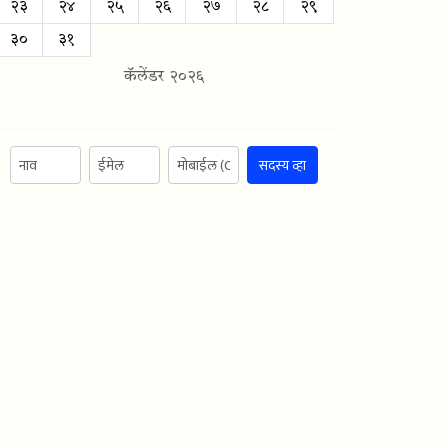
२३
२४
२५
२६
२७
२८
२९
३०
३१
कॅलेंडर २०२६
सदस्य व्हा