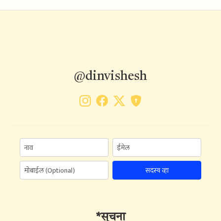
@dinvishesh
सदस्य व्हा
*सूचना