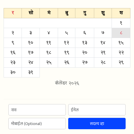
र
सो
मं
बु
गु
शु
श
१
२
३
४
५
६
७
८
९
१०
११
१२
१३
१४
१५
१६
१७
१८
१९
२०
२१
२२
२३
२४
२५
२६
२७
२८
२९
३०
३१
कॅलेंडर २०२६
सदस्य व्हा