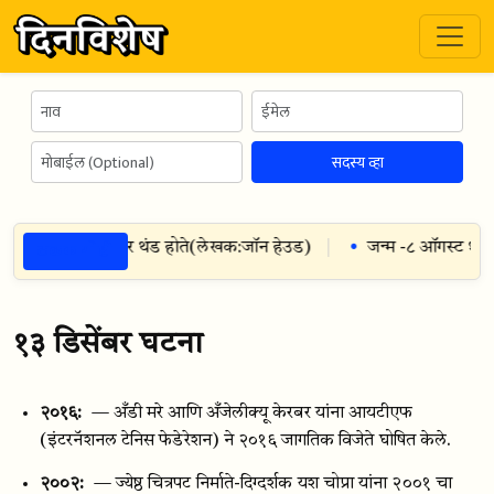
सदस्य व्हा
ठळक गोष्टी
ास्त तितके ते लवकर थंड होते
(
लेखक:
जॉन हेउड
)
जन्म -
८ ऑगस्ट १९२
१३ डिसेंबर घटना
२०१६:
— अँडी मरे आणि अँजेलीक्यू केरबर यांना आयटीएफ
(इंटरनॅशनल टेनिस फेडेरेशन) ने २०१६ जागतिक विजेते घोषित केले.
२००२:
— ज्येष्ठ चित्रपट निर्माते-दिग्दर्शक यश चोप्रा यांना २००१ चा