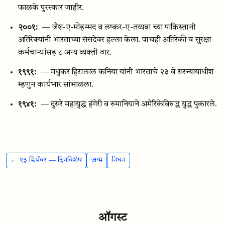
फाळके पुरस्कार जाहीर.
२००१:
— जैश-ए-मोहम्मद व लष्कर-ए-तय्यबा च्या पाकिस्तानी
अतिरेक्यांनी भारताच्या संसदेवर हल्ला केला. पाचही अतिरेकी व सुरक्षा
कर्मचाऱ्यांसह ८ अन्य व्यक्ती ठार.
१९९१:
— मधुकर हिरालाल कनिया यांनी भारताचे २३ वे सरन्यायाधीश
म्हणुन कार्यभार सांभाळला.
१९४१:
— दुसरे महायुद्ध हंगेरी व रुमानियाने अमेरिकेविरुद्ध युद्ध पुकारले.
← १३ डिसेंबर — दिनविशेष
जन्म
निधन
ऑगस्ट