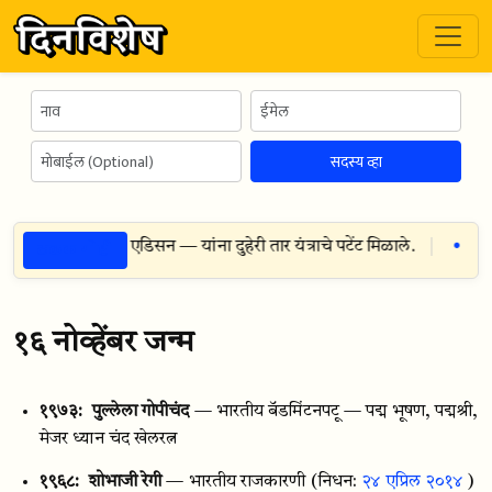
सदस्य व्हा
ठळक गोष्टी
स्ट १८९२
— थॉमस एडिसन — यांना दुहेरी तार यंत्राचे पटेंट मिळाले.
सुव
१६ नोव्हेंबर जन्म
१९७३:
पुल्लेला गोपीचंद
— भारतीय बॅडमिंटनपटू — पद्म भूषण, पद्मश्री,
मेजर ध्यान चंद खेलरत्न
१९६८:
शोभाजी रेगी
— भारतीय राजकारणी
(निधन:
२४ एप्रिल २०१४
)