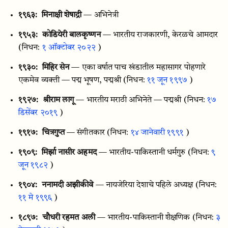
१९६३:
मिनाक्षी शेषाद्री
— अभिनेत्री
१९५३:
कोडियेरी बालकृष्णन
— भारतीय राजकारणी, केरळचे आमदार
(निधन:
१ ऑक्टोबर २०२२
)
१९३०:
मिहिर सेन
— एका वर्षात पाच खंडातील महासागर पोहणारे
एकमेव व्यक्ती — पद्म भूषण, पद्मश्री
(निधन:
११ जून १९९७
)
१९२७:
श्रीराम लागू
— भारतीय मराठी अभिनेते — पद्मश्री
(निधन:
१७
डिसेंबर २०१९
)
१९१७:
चित्रगुप्त
— संगीतकार
(निधन:
१४ जानेवारी १९९१
)
१९०९:
मिर्झा नासीर अहमद
— भारतीय-पाकिस्तानी धर्मगुरु
(निधन:
९
जून १९८२
)
१९०४:
ननामदी अझीकीवे
— नायजेरिया देशाचे पहिले अध्यक्ष
(निधन:
११ मे १९९६
)
१८९७:
चौधरी रहमत अली
— भारतीय-पाकिस्तानी शैक्षणिक
(निधन:
३