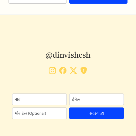
@dinvishesh
सदस्य व्हा