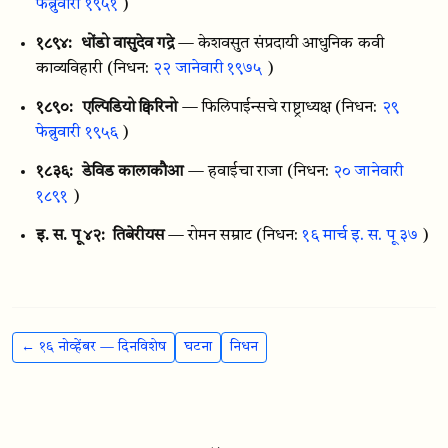
फेब्रुवारी १९५१
)
१८९४:
धोंडो वासुदेव गद्रे
— केशवसुत संप्रदायी आधुनिक कवी
काव्यविहारी
(निधन:
२२ जानेवारी १९७५
)
१८९०:
एल्पिडियो क्विरिनो
— फिलिपाईन्सचे राष्ट्राध्यक्ष
(निधन:
२९
फेब्रुवारी १९५६
)
१८३६:
डेविड कालाकौआ
— हवाईचा राजा
(निधन:
२० जानेवारी
१८९१
)
इ. स. पू ४२:
तिबेरीयस
— रोमन सम्राट
(निधन:
१६ मार्च इ. स. पू ३७
)
← १६ नोव्हेंबर — दिनविशेष
घटना
निधन