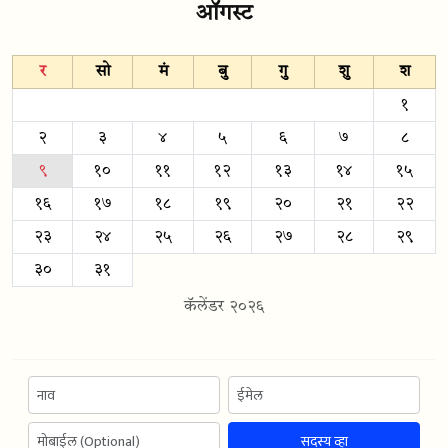
ऑगस्ट
र
सो
मं
बु
गु
शु
श
१
२
३
४
५
६
७
८
९
१०
११
१२
१३
१४
१५
१६
१७
१८
१९
२०
२१
२२
२३
२४
२५
२६
२७
२८
२९
३०
३१
कॅलेंडर २०२६
सदस्य व्हा