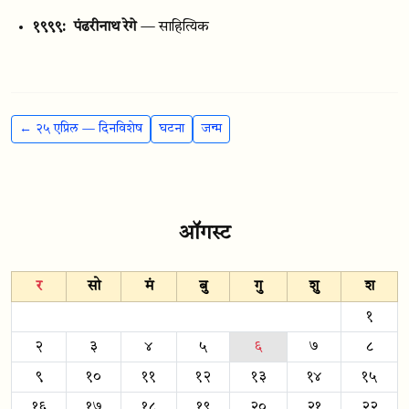
१९९९:
पंढरीनाथ रेगे
— साहित्यिक
← २५ एप्रिल — दिनविशेष
घटना
जन्म
ऑगस्ट
र
सो
मं
बु
गु
शु
श
१
२
३
४
५
६
७
८
९
१०
११
१२
१३
१४
१५
१६
१७
१८
१९
२०
२१
२२