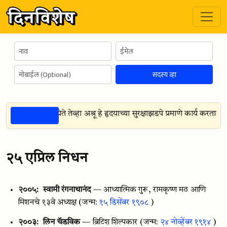
सदस्य व्हा
ठळक गोष्टी
ृदयावर खूप दडपण येते तेव्हा अश्रू हे हृदयाच्या सुरक्षाझडपे प्रमाणे कार्य करतात
(
ल
२५ एप्रिल निधन
२००५:
स्वामी रंगनाथानंद
— आध्यात्मिक गुरू, रामकृष्ण मठ आणि
मिशनचे १३वे अध्यक्ष
(जन्म:
१५ डिसेंबर १९०८
)
२००३:
लिन चॅडविक
— ब्रिटिश शिल्पकार
(जन्म:
२४ नोव्हेंबर १९१४
)