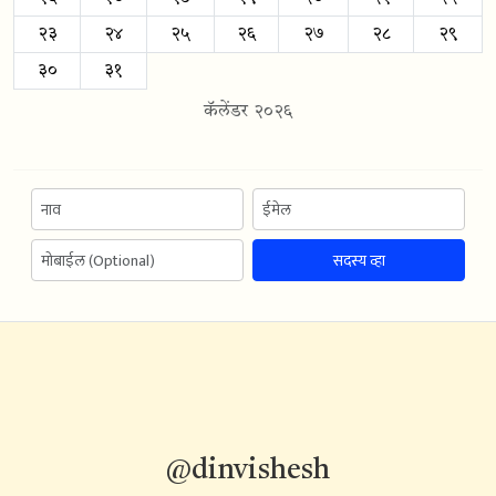
२३
२४
२५
२६
२७
२८
२९
३०
३१
कॅलेंडर २०२६
सदस्य व्हा
@dinvishesh