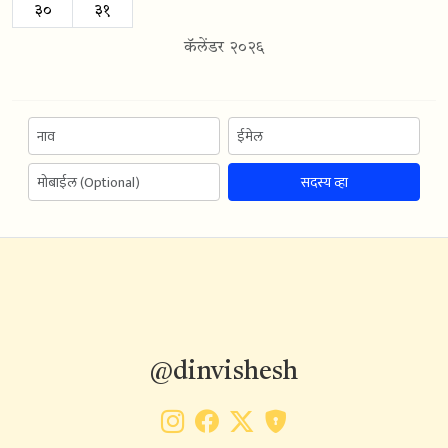
३०
३१
कॅलेंडर २०२६
सदस्य व्हा
@dinvishesh