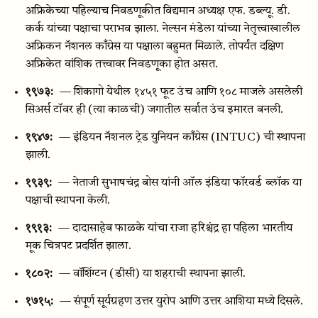
अफ्रिकेच्या पहिल्याच निवडणूकीत विद्यमान अध्यक्ष एफ. डब्ल्यू. डी.
कर्क यांच्या पक्षाचा पराभव झाला. नेल्सन मंडेला यांच्या नेतृत्त्वाखालील
अफ्रिकन नॅशनल काँग्रेस या पक्षाला बहुमत मिळाले. तोपर्यंत दक्षिण
अफ्रिकेत वांशिक तत्त्वावर निवडणूका होत असत.
१९७३:
— शिकागो येथील १४५१ फूट उंच आणि १०८ माजले असलेली
सिअर्स टॉवर ही (त्या काळची) जगातील सर्वात उंच इमारत बनली.
१९४७:
— इंडियन नॅशनल ट्रेड युनियन काँग्रेस (INTUC) ची स्थापना
झाली.
१९३९:
— नेताजी सुभाषचंद्र बोस यांनी ऑल इंडिया फॉरवर्ड ब्लॉक या
पक्षाची स्थापना केली.
१९१३:
— दादासाहेब फाळके यांचा राजा हरिश्चंद्र हा पहिला भारतीय
मूक चित्रपट प्रदर्शित झाला.
१८०२:
— वॉशिंग्टन (डीसी) या शहराची स्थापना झाली.
१७१५:
— संपूर्ण सूर्यग्रहण उत्तर युरोप आणि उत्तर आशिया मध्ये दिसले.