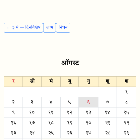
← ३ मे — दिनविशेष
जन्म
निधन
ऑगस्ट
र
सो
मं
बु
गु
शु
श
१
२
३
४
५
६
७
८
९
१०
११
१२
१३
१४
१५
१६
१७
१८
१९
२०
२१
२२
२३
२४
२५
२६
२७
२८
२९