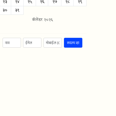
२३
२४
२५
२६
२७
२८
२९
३०
३१
कॅलेंडर २०२६
सदस्य व्हा