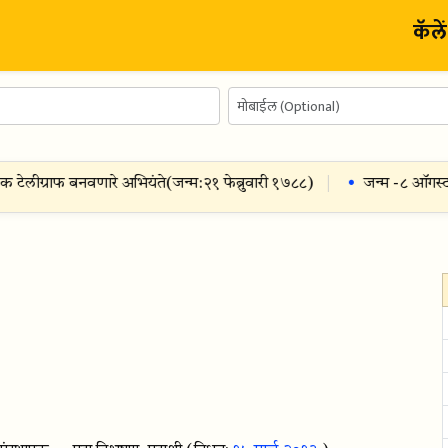
कॅले
िक टेलीग्राफ बनवणारे अभियंते
(जन्म:
२१ फेब्रुवारी १७८८
)
जन्म -
८ ऑगस्ट 