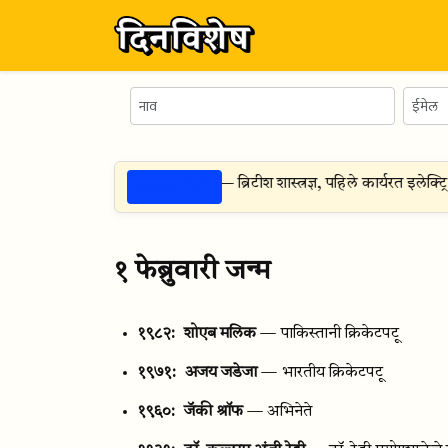
ठळक गोष्टी
८ ऑगस्ट १८७३
— फ्रान्सिस रोनाल्ड्स — ब्रिटीश शास्त्रज्ञ, पहिले कार्यरत इलेक्ट्र
१ फेब्रुवारी जन्म
१९८२:
शोएब मलिक
— पाकिस्तानी क्रिकेटपटू
१९७१:
अजय जडेजा
— भारतीय क्रिकेटपटू
१९६०:
जॅकी श्रॉफ
— अभिनेते