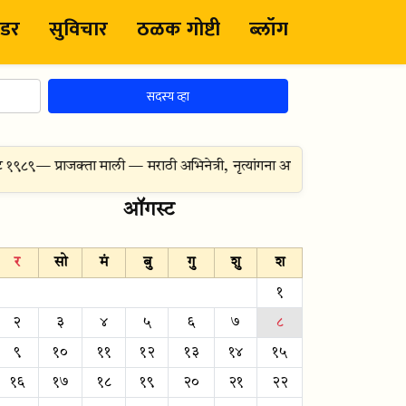
ंडर
सुविचार
ठळक गोष्टी
ब्लॉग
सदस्य व्हा
१९८९
— प्राजक्ता माली — मराठी अभिनेत्री, नृत्यांगना आणि कवयित्री, मराठी मनो
ऑगस्ट
र
सो
मं
बु
गु
शु
श
१
२
३
४
५
६
७
८
९
१०
११
१२
१३
१४
१५
१६
१७
१८
१९
२०
२१
२२