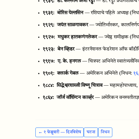
१९३९:
डॉ. कल्लाम अंजी रेड्डी
— डॉ. रेड्डी प्रयोगशाळेचे
१९३१:
बोरिस येल्तसिन
— रशियाचे पहिले अध्यक्ष
(नि
१९२९:
जयंत साळगावकर
— ज्योतिर्भास्कर, कालनिर्णय
१९२७:
मधुकर हातकणंगलेकर
— ज्येष्ठ समीक्षक
(नि
१९२३:
बेन व्हिडर
— इंटरनॅशनल फेडरेशन ऑफ बॉडीबिल
१९१७:
ए. के. हनगल
— चित्रपट अभिनेते स्वातंत्र्यसैन
१९०१:
क्लार्क गेबल
— अमेरिकन अभिनेते
(निधन:
१६ 
१८८४:
सिद्धेश्वरशास्त्री विष्णू चित्राव
— महामहोपाध्याय, 
१८६४:
जॉर्ज वॉशिंग्टन कार्व्हर
— अमेरिकन वनस्पतीतज्ञ, 
← १ फेब्रुवारी — दिनविशेष
घटना
निधन