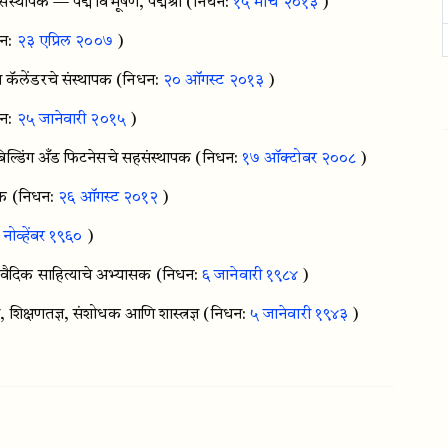
 संस्थापक — पद्म विभूषण, पद्मश्री
(निधन:
१५ मार्च २०१३
)
धन:
२३ एप्रिल २००७
)
 कॅलेंडरचे संस्थापक
(निधन:
२० ऑगस्ट २०१३
)
धन:
२५ जानेवारी २०१५
)
्डिंग अँड फिटनेसचे सहसंस्थापक
(निधन:
१७ ऑक्टोबर २००८
)
िक
(निधन:
२६ ऑगस्ट २०१२
)
नोव्हेंबर १९६०
)
वैदिक साहित्याचे अभ्यासक
(निधन:
६ जानेवारी १९८४
)
शिक्षणतज्ञ, संशोधक आणि शास्त्रज्ञ
(निधन:
५ जानेवारी १९४३
)