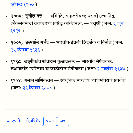
ऑगस्ट १९५०
)
२००५:
सुनील दत्त
— अभिनेते, समाजसेवक; पद्मश्री सन्मानित,
लोकसेवेसाठी राजकारणी प्रसिद्ध व्यक्तिमत्त्व. — पद्मश्री
(जन्म:
६ जून
१९२९
)
२००५:
इस्माईल मर्चंट
— भारतीय-इंग्रजी दिग्दर्शक व निर्माते
(जन्म:
२५ डिसेंबर १९३६
)
१९९८:
लक्ष्मीकांत शांताराम कुडाळकर
— भारतीय संगीतकार,
लक्ष्मीकांत-प्यारेलाल या जोडीतील संगीतकार
(जन्म:
३ नोव्हेंबर १९३७
)
१९५४:
गजान माणिकराव
— आधुनिक भारतीय व्यायामविद्येचे प्रवर्तक
(जन्म:
३१ डिसेंबर १८७८
)
← २५ मे — दिनविशेष
घटना
जन्म