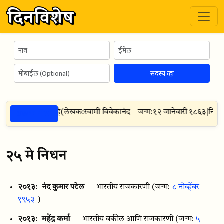
सदस्य व्हा
ठळक गोष्टी
मानवी यशाचे गमक आहे
(
लेखक:
स्वामी विवेकानंद
—
जन्म:
१२ जानेवारी १८६३
|
निधन:
२५ मे निधन
२०१३:
नंद कुमार पटेल
— भारतीय राजकारणी
(जन्म:
८ नोव्हेंबर
१९५३
)
२०१३:
महेंद्र कर्मा
— भारतीय वकील आणि राजकारणी
(जन्म:
५