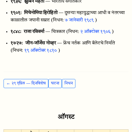
१९३६:
झुबिन मेहता
— भारतीय संगीतकार
१९०१:
मिचेनोमिया हिरोहितो
— दुसऱ्या महायुद्धाच्या आधी व नंतरच्या
काळातील जपानी सम्राट
(निधन:
७ जानेवारी १९८९
)
१८४८:
राजा रविवर्मा
— चित्रकार
(निधन:
२ ऑक्टोबर १९०६
)
१७२७:
जीन-जॉर्जेस नोव्हर
— फ्रेंच नर्तक आणि बॅलेटचे निर्माते
(निधन:
१९ ऑक्टोबर १८१०
)
← २९ एप्रिल — दिनविशेष
घटना
निधन
ऑगस्ट