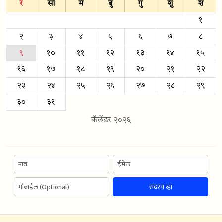
र
सो
मं
बु
गु
शु
श
१
२
३
४
५
६
७
८
९
१०
११
१२
१३
१४
१५
१६
१७
१८
१९
२०
२१
२२
२३
२४
२५
२६
२७
२८
२९
३०
३१
कॅलेंडर २०२६
सदस्य व्हा