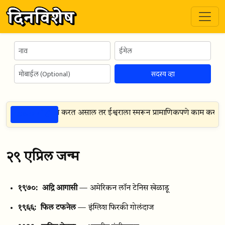
सदस्य व्हा
ठळक गोष्टी
तीकडे व्यक्तीसाठी काम करत असाल तर ईश्वराला स्मरून प्रामाणिकपणे काम करा
(
ले
२९ एप्रिल जन्म
१९७०:
आंद्रे आगासी
— अमेरिकन लॉन टेनिस खेळाडू
१९६६:
फिल टफनेल
— इंग्लिश फिरकी गोलंदाज