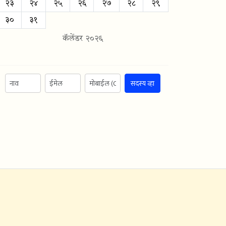
२३
२४
२५
२६
२७
२८
२९
३०
३१
कॅलेंडर २०२६
सदस्य व्हा