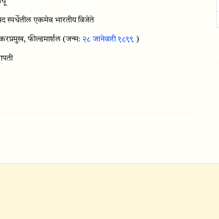
्यू
द स्पर्धेतील एकमेव भारतीय विजेते
्करप्रमुख, फील्डमार्शल
(जन्म:
२८ जानेवारी १८९९
)
नापती