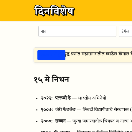
ठळक गोष्टी
घटना -
७ ऑगस्ट १९४२
— दुसरे महायुद्ध प्रशांत महासागरातील ग्वाडेल कॅनाल 
१५ मे निधन
२०२२:
पल्लवी डे
— भारतीय अभिनेत्री
२००७:
जेरी फेलवेल
— लिबर्टी विद्यापीठाचे संस्थापक
(
२०००:
सज्जन
— जुन्या जमान्यातील चित्रपट व नाट्य 