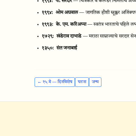
१९९४:
पी. सरदार
— चित्रकार व कॅलेंडर निर्मितीचे अध्वर
१९९४:
ओम अग्रवाल
— जागतिक हौशी स्नूक्कर अजिंक्यप
१९९३:
के. एम. करिअप्पा
— स्वतंत्र भारताचे पहिले लष
१७२९:
खंडेराव दाभाडे
— मराठा साम्राज्याचे सरदार से
१३५०:
संत जनाबाई
← १५ मे — दिनविशेष
घटना
जन्म