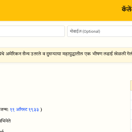
कॅले
येथे अमेरिकन सैन्य उतरले व दुसऱ्याया महायुद्धातील एक भीषण लढाई खेळली गेली
जन्म:
११ ऑगस्ट १९३३
)
अभिनेते