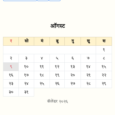
ऑगस्ट
र
सो
मं
बु
गु
शु
श
१
२
३
४
५
६
७
८
९
१०
११
१२
१३
१४
१५
१६
१७
१८
१९
२०
२१
२२
२३
२४
२५
२६
२७
२८
२९
३०
३१
कॅलेंडर २०२६