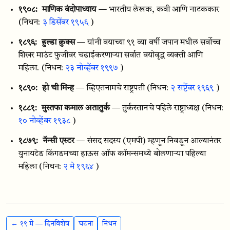
१९०८:
माणिक बंदोपाध्याय
— भारतीय लेखक, कवी आणि नाटककार
(निधन:
३ डिसेंबर १९५६
)
१८९६:
हुल्डा क्रुक्स
— यांनी वयाच्या ९१ व्या वर्षी जपान मधील सर्वोच्च
शिखर माउंट फुजीवर चढाईकरणाऱ्या सर्वात वयोवृद्ध व्यक्ती आणि
महिला.
(निधन:
२३ नोव्हेंबर १९९७
)
१८९०:
हो ची मिन्ह
— व्हिएतनामचे राष्ट्रपती
(निधन:
२ सप्टेंबर १९६९
)
१८८१:
मुस्तफा कमाल अतातुर्क
— तुर्कस्तानचे पहिले राष्ट्राध्यक्ष
(निधन:
१० नोव्हेंबर १९३८
)
१८७९:
नॅन्सी एस्टर
— संसद सदस्य (एमपी) म्हणून निवडून आल्यानंतर
युनायटेड किंगडमच्या हाऊस ऑफ कॉमन्समध्ये बोलणाऱ्या पहिल्या
महिला
(निधन:
२ मे १९६४
)
← १९ मे — दिनविशेष
घटना
निधन