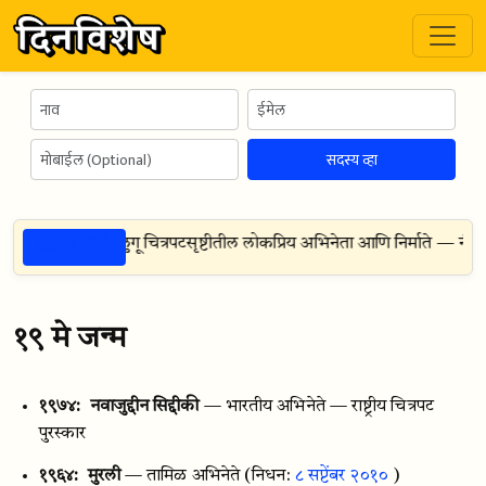
सदस्य व्हा
ठळक गोष्टी
बू — भारतीय तेलुगू चित्रपटसृष्टीतील लोकप्रिय अभिनेता आणि निर्माते — नंदी पुरस्
१९ मे जन्म
१९७४:
नवाजुद्दीन सिद्दीकी
— भारतीय अभिनेते — राष्ट्रीय चित्रपट
पुरस्कार
१९६४:
मुरली
— तामिळ अभिनेते
(निधन:
८ सप्टेंबर २०१०
)