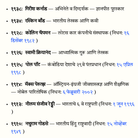
१९३८:
गिरीश कर्नाड
— अभिनेते व दिग्दर्शक — ज्ञानपीठ पुरस्कार
१९३४:
रस्किन बाँड
— भारतीय लेखक आणि कवी
१९२८:
कोलिन चॅपमन
— लोटस कार कंपनीचे संस्थापक
(निधन:
१६
डिसेंबर १९८२
)
१९२६:
स्वामी क्रियानंद
— आध्यात्मिक गुरू आणि लेखक
१९२५:
पोल पॉट
— कंबोडिया देशाचे २९वे पंतप्रधान
(निधन:
१५ एप्रिल
१९९८
)
१९१४:
मॅक्स पेरुत्झ
— ऑस्ट्रियन-इंग्रजी जीवशास्त्रज्ञ आणि शैक्षणिक
— नोबेल पारितोषिक
(निधन:
६ फेब्रुवारी २००२
)
१९१३:
नीलम संजीव रेड्डी
— भारताचे ६ वे राष्ट्रपती
(निधन:
१ जून १९९६
)
१९१०:
नथुराम गोडसे
— भारतीय हिंदू राष्ट्रवादी
(निधन:
१५ नोव्हेंबर
१९४९
)