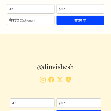
सदस्य व्हा
@dinvishesh