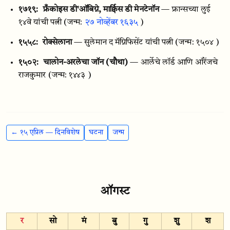
१७१९:
फ्रँकोइस डी'ऑबिग्ने, मार्क्विस डी मेनटेनॉन
— फ्रान्सच्या लुई
१४वे यांची पत्नी
(जन्म:
२७ नोव्हेंबर १६३५
)
१५५८:
रोक्सेलाना
— सुलेमान द मॅग्निफिसेंट यांची पत्नी
(जन्म: १५०४ )
१५०२:
चालोन-अरलेचा जॉन (चौथा)
— आर्लेचे लॉर्ड आणि ऑरेंजचे
राजकुमार
(जन्म: १४४३ )
← १५ एप्रिल — दिनविशेष
घटना
जन्म
ऑगस्ट
र
सो
मं
बु
गु
शु
श