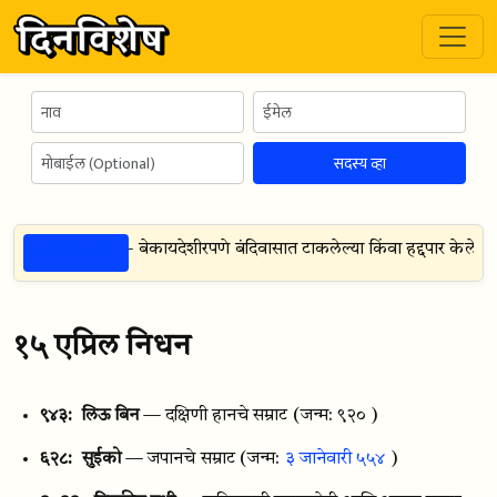
सदस्य व्हा
ठळक गोष्टी
दुसर्‍या महायुद्ध — बेकायदेशीरपणे बंदिवासात टाकलेल्या किंवा हद्दपार केलेल्या ज
१५ एप्रिल निधन
९४३:
लिऊ बिन
— दक्षिणी हानचे सम्राट
(जन्म: ९२० )
६२८:
सुईको
— जपानचे सम्राट
(जन्म:
३ जानेवारी ५५४
)