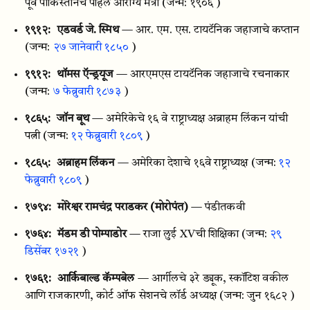
पूर्व पाकिस्तानचे पहिले आरोग्य मंत्री
(जन्म: १९०६ )
१९१२:
एडवर्ड जे. स्मिथ
— आर. एम. एस. टायटॅनिक जहाजाचे कप्तान
(जन्म:
२७ जानेवारी १८५०
)
१९१२:
थॉमस ऍन्ड्रयूज
— आरएमएस टायटॅनिक जहाजाचे रचनाकार
(जन्म:
७ फेब्रुवारी १८७३
)
१८६५:
जॉन बूथ
— अमेरिकेचे १६ वे राष्ट्राध्यक्ष अब्राहम लिंकन यांची
पत्नी
(जन्म:
१२ फेब्रुवारी १८०९
)
१८६५:
अब्राहम लिंकन
— अमेरिका देशाचे १६वे राष्ट्राध्यक्ष
(जन्म:
१२
फेब्रुवारी १८०९
)
१७९४:
मोरेश्वर रामचंद्र पराडकर (मोरोपंत)
— पंडीतकवी
१७६४:
मॅडम डी पोम्पाडोर
— राजा लुई XVची शिक्षिका
(जन्म:
२९
डिसेंबर १७२१
)
१७६१:
आर्किबाल्ड कॅम्पबेल
— आर्गीलचे ३रे ड्यूक, स्कॉटिश वकील
आणि राजकारणी, कोर्ट ऑफ सेशनचे लॉर्ड अध्यक्ष
(जन्म: जुन १६८२ )