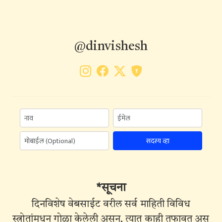
@dinvishesh
सदस्य व्हा
*सूचना
दिनविशेष वेबसाईट वरील सर्व माहिती विविध
स्त्रोतांमधून गोळा केलेली असून, त्यात काही तफावत असू