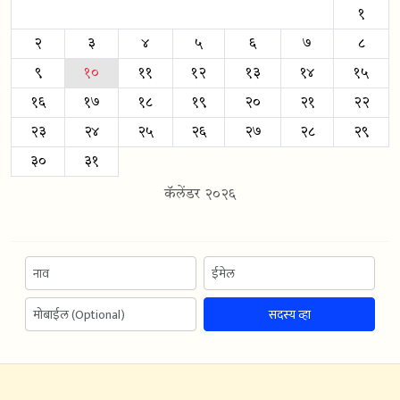
१
२
३
४
५
६
७
८
९
१०
११
१२
१३
१४
१५
१६
१७
१८
१९
२०
२१
२२
२३
२४
२५
२६
२७
२८
२९
३०
३१
कॅलेंडर २०२६
सदस्य व्हा