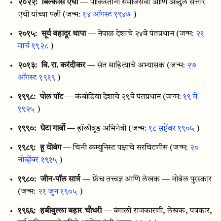
२०२२:
बिल्कीस एधी
— पाकिस्तानी समाजसेवी आणि अब्दुल सत्तार
एधी यांच्या पत्नी
(जन्म:
१४ ऑगस्ट १९४७
)
२०१५:
सूर्य बहादूर थापा
— नेपाळ देशाचे २४वे पंतप्रधान
(जन्म:
२१
मार्च १९२८
)
२०१३:
वि. रा. करंदीकर
— संत साहित्याचे अभ्यासक
(जन्म:
२७
ऑगस्ट १९१९
)
१९९८:
पोल पॉट
— कंबोडिया देशाचे २९वे पंतप्रधान
(जन्म:
१९ मे
१९२५
)
१९९०:
ग्रेटा गार्बो
— हॉलीवूड अभिनेत्री
(जन्म:
१८ सप्टेंबर १९०५
)
१९८९:
हू यॊबंग
— चिनी कम्युनिस्ट पक्षाचे सरचिटणीस
(जन्म:
२०
नोव्हेंबर १९१५
)
१९८०:
जीन-पॉल सार्त्र
— फ्रेंच तत्त्वज्ञ आणि लेखक — नोबेल पुरस्कार
(जन्म:
२१ जुन १९०५
)
१९६६:
हबीबुल्ला बहार चौधरी
— बंगाली राजकारणी, लेखक, पत्रकार,