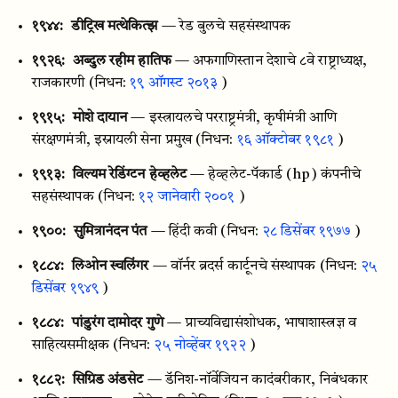
१९४४:
डीट्रिख मत्थेकित्झ
— रेड बुलचे सहसंस्थापक
१९२६:
अब्दुल रहीम हातिफ
— अफगाणिस्तान देशाचे ८वे राष्ट्राध्यक्ष,
राजकारणी
(निधन:
१९ ऑगस्ट २०१३
)
१९१५:
मोशे दायान
— इस्त्रायलचे परराष्ट्रमंत्री, कृषीमंत्री आणि
संरक्षणमंत्री, इस्रायली सेना प्रमुख
(निधन:
१६ ऑक्टोबर १९८१
)
१९१३:
विल्यम रेडिंग्टन हेव्हलेट
— हेव्हलेट-पॅकार्ड (hp) कंपनीचे
सहसंस्थापक
(निधन:
१२ जानेवारी २००१
)
१९००:
सुमित्रानंदन पंत
— हिंदी कवी
(निधन:
२८ डिसेंबर १९७७
)
१८८४:
लिओन स्चलिंगर
— वॉर्नर ब्रदर्स कार्टूनचे संस्थापक
(निधन:
२५
डिसेंबर १९४९
)
१८८४:
पांडुरंग दामोदर गुणे
— प्राच्यविद्यासंशोधक, भाषाशास्त्रज्ञ व
साहित्यसमीक्षक
(निधन:
२५ नोव्हेंबर १९२२
)
१८८२:
सिग्रिड अंडसेट
— डॅनिश-नॉर्वेजियन कादंबरीकार, निबंधकार