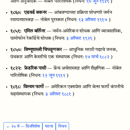
आणि अनुवादक — नोबेल पारितोषिक
(निधन:
१० जून १९४९
)
१८६०:
एडवर्ड बकनर
— आंबवण्याच्या प्रक्रिया शोधणारे जर्मन
रसायनशास्त्रज्ञ — नोबेल पुरस्कार
(निधन:
१३ ऑगस्ट १९१७
)
१८५१:
एमिल बर्लिनर
— जर्मन-अमेरिकन शोधक आणि व्यावसायिक,
ग्रामोफोन रेकॉर्डचे शोधक
(निधन:
३ ऑगस्ट १९२९
)
१८५०:
विष्णूशास्त्री चिपळूणकर
— आधुनिक मराठी गद्याचे जनक,
ग्रंथकार आणि केसरीचे एक संस्थापक
(निधन:
१७ मार्च १८८२
)
१८२२:
फ्रेडरिक पासी
— फ्रेंच अर्थशास्त्रज्ञ आणि शैक्षणिक — नोबेल
पारितोषिक
(निधन:
१२ जून १९१२
)
१८१८:
विल्यम फार्गो
— अमेरिकन एक्सप्रेस आणि वेल्स फार्गो कंपनीचे
सहसंस्थापक
(निधन:
३ ऑगस्ट १८८१
)
← २० मे — दिनविशेष
घटना
निधन