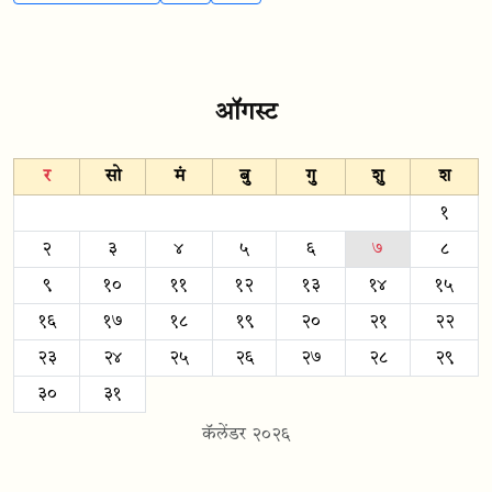
ऑगस्ट
र
सो
मं
बु
गु
शु
श
१
२
३
४
५
६
७
८
९
१०
११
१२
१३
१४
१५
१६
१७
१८
१९
२०
२१
२२
२३
२४
२५
२६
२७
२८
२९
३०
३१
कॅलेंडर २०२६