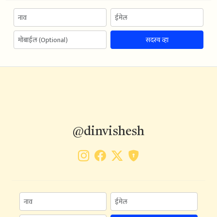
सदस्य व्हा
@dinvishesh