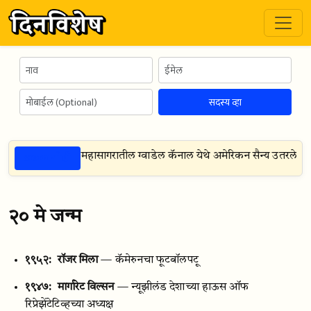
सदस्य व्हा
ठळक गोष्टी
सरे महायुद्ध प्रशांत महासागरातील ग्वाडेल कॅनाल येथे अमेरिकन सैन्य उतरले व
२० मे जन्म
१९५२:
रॉजर मिला
— कॅमेरुनचा फूटबॉलपटू
१९४७:
मार्गारेट विल्सन
— न्यूझीलंड देशाच्या हाऊस ऑफ
रिप्रेझेंटेटिव्हच्या अध्यक्ष