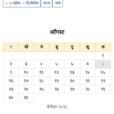
← ४ सप्टेंबर — दिनविशेष
घटना
जन्म
ऑगस्ट
र
सो
मं
बु
गु
शु
श
१
२
३
४
५
६
७
८
९
१०
११
१२
१३
१४
१५
१६
१७
१८
१९
२०
२१
२२
२३
२४
२५
२६
२७
२८
२९
३०
३१
कॅलेंडर २०२६