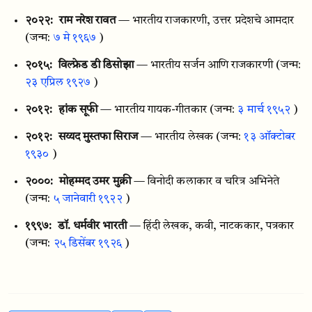
२०२२:
राम नरेश रावत
— भारतीय राजकारणी, उत्तर प्रदेशचे आमदार
(जन्म:
७ मे १९६७
)
२०१५:
विल्फ्रेड डी डिसोझा
— भारतीय सर्जन आणि राजकारणी
(जन्म:
२३ एप्रिल १९२७
)
२०१२:
हांक सूफी
— भारतीय गायक-गीतकार
(जन्म:
३ मार्च १९५२
)
२०१२:
सय्यद मुस्तफा सिराज
— भारतीय लेखक
(जन्म:
१३ ऑक्टोबर
१९३०
)
२०००:
मोहम्मद उमर मुक्री
— विनोदी कलाकार व चरित्र अभिनेते
(जन्म:
५ जानेवारी १९२२
)
१९९७:
डॉ. धर्मवीर भारती
— हिंदी लेखक, कवी, नाटककार, पत्रकार
(जन्म:
२५ डिसेंबर १९२६
)