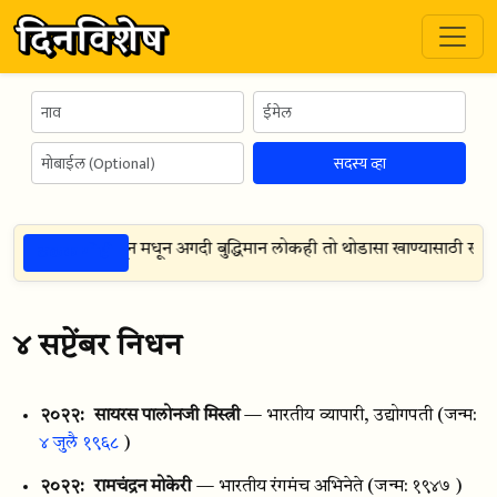
सदस्य व्हा
ठळक गोष्टी
राक आहे तरीही अधून मधून अगदी बुद्धिमान लोकही तो थोडासा खाण्यासाठी खालच्
४ सप्टेंबर निधन
२०२२:
सायरस पालोनजी मिस्त्री
— भारतीय व्यापारी, उद्योगपती
(जन्म:
४ जुलै १९६८
)
२०२२:
रामचंद्रन मोकेरी
— भारतीय रंगमंच अभिनेते
(जन्म: १९४७ )