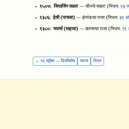
१५०७:
जियाजिंग सम्राट
— चीनचे सम्राट
(निधन:
२३ ज
१३८६:
हेन्री (पाचवा)
— इंग्लंडचा राजा
(निधन:
३१ ऑ
१३८०:
चार्ल्स (सहावा)
— फ्रान्सचा राजा
(निधन:
२१ 
← १६ सप्टेंबर — दिनविशेष
घटना
निधन