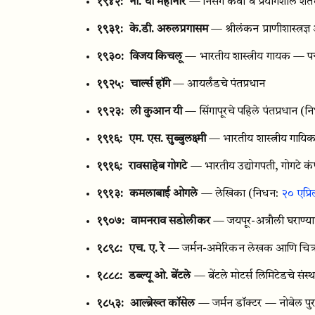
१९४२:
ना. धों महानोर
— निसर्ग कवी व प्रयोगशील शे
१९३१:
के.डी. अरुलप्रगासम
— श्रीलंकन प्राणीशास्त्रज
१९३०:
विजय किचलू
— भारतीय शास्त्रीय गायक — पद्म
१९२५:
चार्ल्स हॉगे
— आयर्लंडचे पंतप्रधान
१९२३:
ली कुआन यी
— सिंगापूरचे पहिले पंतप्रधान
(न
१९१६:
एम. एस. सुब्बुलक्ष्मी
— भारतीय शास्त्रीय गायिक
१९१६:
रावसाहेब गोगटे
— भारतीय उद्योगपती, गोगटे कं
१९१३:
कमलाबाई ओगले
— लेखिका
(निधन:
२० एप्र
१९०७:
वामनराव सडोलीकर
— जयपूर-अत्रौली घराण्य
१८९८:
एच. ए. रे
— जर्मन-अमेरिकन लेखक आणि चित्रकार,
१८८८:
डब्ल्यू ओ. बेंटले
— बेंटले मोटर्स लिमिटेडचे संस
१८५३:
आल्ब्रेख्त कॉसेल
— जर्मन डॉक्टर — नोबेल पुर