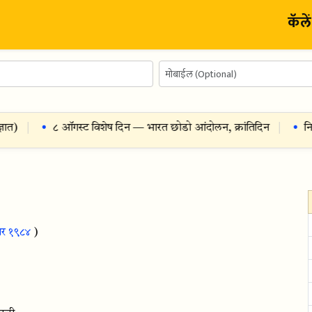
कॅले
त
)
८ ऑगस्ट विशेष दिन — भारत छोडो आंदोलन, क्रांतिदिन
निध
ंबर १९८४
)