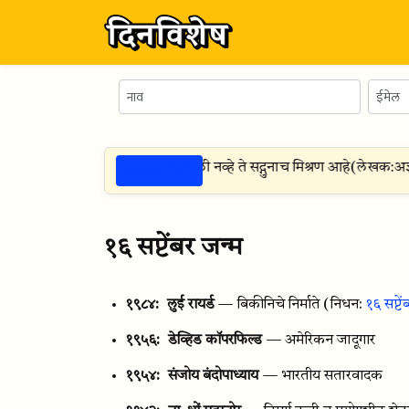
ठळक गोष्टी
सुविचार —
नेतृत्व म्हणजे हुकमी किल्ली नव्हे ते सद्गुनाच मिश्रण आहे
(
लेखक:
अज्ञा
१६ सप्टेंबर जन्म
१९८४:
लुई रायर्ड
— बिकीनिचे निर्माते
(निधन:
१६ सप्टे
१९५६:
डेव्हिड कॉपरफिल्ड
— अमेरिकन जादूगार
१९५४:
संजोय बंदोपाध्याय
— भारतीय सतारवादक