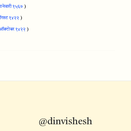
ानेवारी १५६७
)
गस्ट १४२२
)
ऑक्टोबर १४२२
)
@dinvishesh