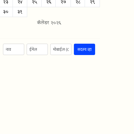
२३
२४
२५
२६
२७
२८
२९
३०
३१
कॅलेंडर २०२६
सदस्य व्हा