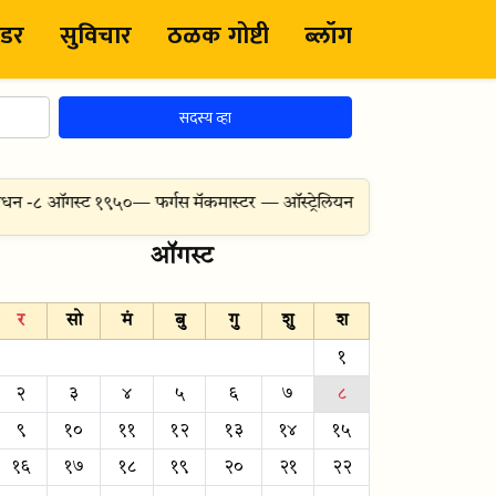
ंडर
सुविचार
ठळक गोष्टी
ब्लॉग
सदस्य व्हा
न -
८ ऑगस्ट १९५०
— फर्गस मॅकमास्टर — ऑस्ट्रेलियन उद्योगपती, Qantas ऐरल
ऑगस्ट
र
सो
मं
बु
गु
शु
श
१
२
३
४
५
६
७
८
९
१०
११
१२
१३
१४
१५
१६
१७
१८
१९
२०
२१
२२