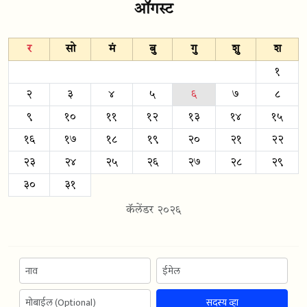
ऑगस्ट
र
सो
मं
बु
गु
शु
श
१
२
३
४
५
६
७
८
९
१०
११
१२
१३
१४
१५
१६
१७
१८
१९
२०
२१
२२
२३
२४
२५
२६
२७
२८
२९
३०
३१
कॅलेंडर २०२६
सदस्य व्हा