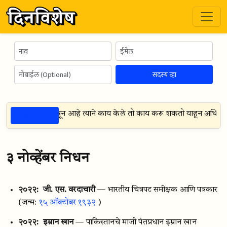
सदस्य व्हा
ठळक गोष्टी
्याच्या कृतीवर अवलंबून आहे त्याने काय केले तो काय करू शकतो याहून अधिक म
३ नोव्हेंबर निधन
२०२२:
जी. एस. वरदाचारी
— भारतीय चित्रपट समीक्षक आणि पत्रकार
(जन्म:
१५ ऑक्टोबर १९३२
)
२०२२:
इम्रान खान
— पाकिस्तानचे माजी पंतप्रधान इम्रान खान