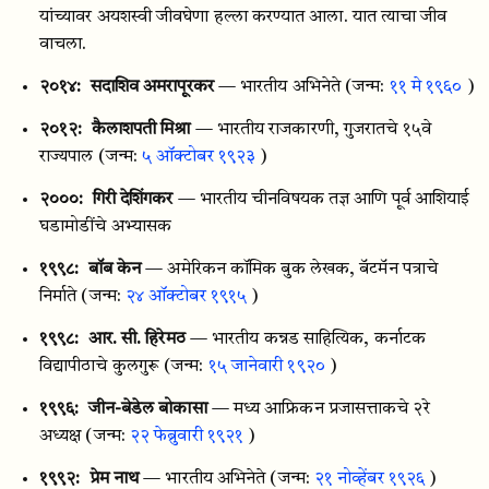
यांच्यावर अयशस्वी जीवघेणा हल्ला करण्यात आला. यात त्याचा जीव
वाचला.
२०१४:
सदाशिव अमरापूरकर
— भारतीय अभिनेते
(जन्म:
११ मे १९६०
)
२०१२:
कैलाशपती मिश्रा
— भारतीय राजकारणी, गुजरातचे १५वे
राज्यपाल
(जन्म:
५ ऑक्टोबर १९२३
)
२०००:
गिरी देशिंगकर
— भारतीय चीनविषयक तज्ञ आणि पूर्व आशियाई
घडामोडींचे अभ्यासक
१९९८:
बॉब केन
— अमेरिकन कॉमिक बुक लेखक, बॅटमॅन पत्राचे
निर्माते
(जन्म:
२४ ऑक्टोबर १९१५
)
१९९८:
आर. सी. हिरेमठ
— भारतीय कन्नड साहित्यिक, कर्नाटक
विद्यापीठाचे कुलगुरू
(जन्म:
१५ जानेवारी १९२०
)
१९९६:
जीन-बेडेल बोकासा
— मध्य आफ्रिकन प्रजासत्ताकचे २रे
अध्यक्ष
(जन्म:
२२ फेब्रुवारी १९२१
)
१९९२:
प्रेम नाथ
— भारतीय अभिनेते
(जन्म:
२१ नोव्हेंबर १९२६
)