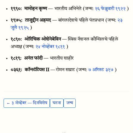
१९९०:
मामोहन कृष्ण
— भारतीय अभिनेते
(जन्म:
२६ फेब्रुवारी १९२२
)
१९७५:
ताजुद्दीन अहमद
— बांगलादेशचे पहिले पंतप्रधान
(जन्म:
२३
जुलै १९२५
)
१८९०:
ओरिचिक ओशेनेबेविन
— स्विस नॅशनल कौन्सिलचे पहिले
अध्यक्ष
(जन्म:
२४ नोव्हेंबर १८११
)
१८१९:
अनंत फांदी
— भारतीय शाहीर
०३६१:
कॉन्स्टंटियस II
— रोमन सम्राट
(जन्म:
७ ऑगस्ट ३१७
)
← ३ नोव्हेंबर — दिनविशेष
घटना
जन्म