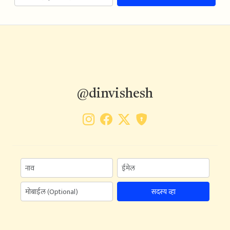
@dinvishesh
सदस्य व्हा