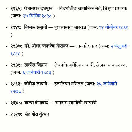
१९६५:
पंजाबराव देशमुख
— विदर्भातील सामाजिक नेते, शिक्षण प्रसारक
(जन्म:
२७ डिसेंबर १८९८
)
१९४९:
बिरबल सहानी
— पुरावनस्पती शास्त्रज्ञ
(जन्म:
१४ नोव्हेंबर १८९१
)
१९३७:
डॉ. श्रीधर व्यंकटेश केतकर
— ज्ञानकोशकार
(जन्म:
२ फेब्रुवारी
१८८४
)
१९३१:
खलील जिब्रान
— लेबनॉन-अमेरिकन कवी, लेखक व कलाकार
(जन्म:
६ जानेवारी १८८३
)
१८१३:
जोसेफ लाग्रांगे
— इटालियन गणितज्ञ
(जन्म:
२५ जानेवारी
१७३६
)
१६७८:
कन्या वेणाबाई
— रामदास स्वामींची लाडकी
१३१७:
संत गोरा कुंभार