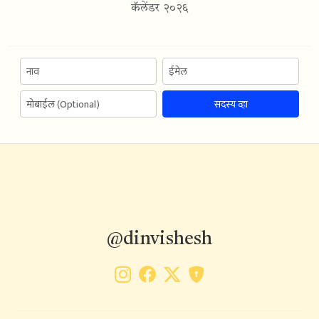
कॅलेंडर २०२६
सदस्य व्हा
@dinvishesh