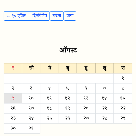
← १० एप्रिल — दिनविशेष
घटना
जन्म
ऑगस्ट
र
सो
मं
बु
गु
शु
श
१
२
३
४
५
६
७
८
९
१०
११
१२
१३
१४
१५
१६
१७
१८
१९
२०
२१
२२
२३
२४
२५
२६
२७
२८
२९
३०
३१