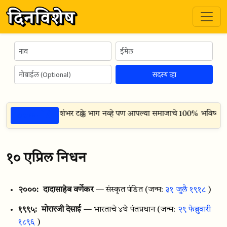
सदस्य व्हा
ठळक गोष्टी
 आपल्या समाजाचा शंभर टक्के भाग नव्हे पण आपल्या समाजाचे 100% भविष्य म्हण
१० एप्रिल निधन
२०००:
दादासाहेब वर्णेकर
— संस्कृत पंडित
(जन्म:
३१ जुलै १९१८
)
१९९५:
मोरारजी देसाई
— भारताचे ४थे पंतप्रधान
(जन्म:
२९ फेब्रुवारी
१८९६
)