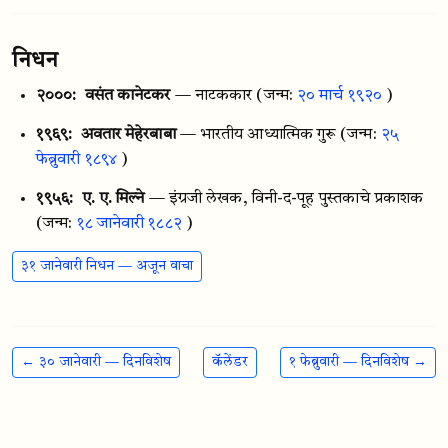
निधन
२०००:
वसंत कानेटकर
— नाटककार
(जन्म:
२० मार्च १९२०
)
१९६९:
अवतार मेहेरबाबा
— भारतीय आध्यात्मिक गुरू
(जन्म:
२५
फेब्रुवारी १८९४
)
१९५६:
ए. ए. मिल्ने
— इंग्रजी लेखक, विनी-द-पूह पुस्तकाचे प्रकाशक
(जन्म:
१८ जानेवारी १८८२
)
३१ जानेवारी निधन — अजून वाचा
← ३० जानेवारी — दिनविशेष
कॅलेंडर
१ फेब्रुवारी — दिनविशेष →