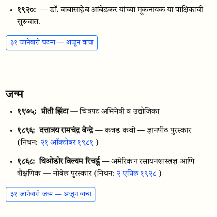
१९२०:
— डॉ. बाबासाहेब आंबेडकर यांच्या मूकनायक या पाक्षिकावी
सुरूवात.
३१ जानेवारी घटना — अजून वाचा
जन्म
१९७५:
प्रीती झिंटा
— चित्रपट अभिनेत्री व उद्योजिका
१८९६:
दत्तात्रय रामचंद्र बेन्द्रे
— कन्नड कवी — ज्ञानपीठ पुरस्कार
(निधन:
२१ ऑक्टोबर १९८१
)
१८६८:
थिओडोर विल्यम रिचर्ड्स
— अमेरिकन रसायनशास्त्रज्ञ आणि
शैक्षणिक — नोबेल पुरस्कार
(निधन:
२ एप्रिल १९२८
)
३१ जानेवारी जन्म — अजून वाचा