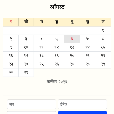
ऑगस्ट
र
सो
मं
बु
गु
शु
श
१
२
३
४
५
६
७
८
९
१०
११
१२
१३
१४
१५
१६
१७
१८
१९
२०
२१
२२
२३
२४
२५
२६
२७
२८
२९
३०
३१
कॅलेंडर २०२६