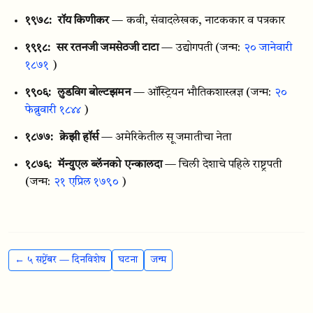
१९७८:
रॉय किणीकर
— कवी, संवादलेखक, नाटककार व पत्रकार
१९१८:
सर रतनजी जमसेठजी टाटा
— उद्योगपती
(जन्म:
२० जानेवारी
१८७१
)
१९०६:
लुडविग बोल्टझमन
— ऑस्ट्रियन भौतिकशास्त्रज्ञ
(जन्म:
२०
फेब्रुवारी १८४४
)
१८७७:
क्रेझी हॉर्स
— अमेरिकेतील सू जमातीचा नेता
१८७६:
मॅन्युएल ब्लॅनको एन्कालदा
— चिली देशाचे पहिले राष्ट्रपती
(जन्म:
२१ एप्रिल १७९०
)
← ५ सप्टेंबर — दिनविशेष
घटना
जन्म