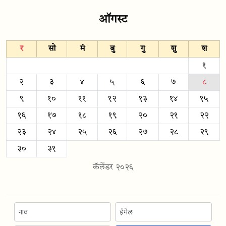
ऑगस्ट
र
सो
मं
बु
गु
शु
श
१
२
३
४
५
६
७
८
९
१०
११
१२
१३
१४
१५
१६
१७
१८
१९
२०
२१
२२
२३
२४
२५
२६
२७
२८
२९
३०
३१
कॅलेंडर २०२६