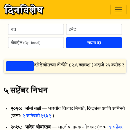
सदस्य व्हा
ठळक गोष्टी
 रॉबरी, इंग्लंड — १५ दरोडेखोरांच्या टोळीने £२.६ दशलक्ष (अंदाजे २६ करोड रुपये)
५ सप्टेंबर निधन
२०२०:
जॉनी बक्षी
— भारतीय चित्रपट निर्माते, दिग्दर्शक आणि अभिनेते
(जन्म:
२ जानेवारी १९३२
)
२०१५:
आदेश श्रीवास्तव
— भारतीय गायक-गीतकार
(जन्म:
४ सप्टेंबर