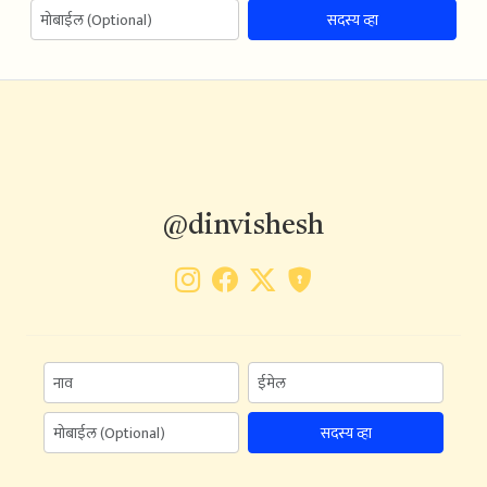
सदस्य व्हा
@dinvishesh
सदस्य व्हा