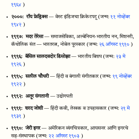
१९६४
)
२०००:
रॉय फ्रेड्रिक्स
— वेस्ट इंडिजचा क्रिकेटपटू
(जन्म:
११ नोव्हेंबर
१९४२
)
१९९७:
मदर तेरेसा
— समाजसेविका, अल्बेनियन-भारतीय नन, मिशनरी,
कॅथोलिक संत — भारतरत्न, नोबेल पुरस्कार
(जन्म:
२६ ऑगस्ट १९१०
)
१९९६:
बॅसिल सालदवदोर डिसोझा
— भारतीय बिशप
(जन्म:
२३ मे
१९२६
)
१९९५:
सलील चौधरी
— हिंदी व बंगाली संगीतकार
(जन्म:
१९ नोव्हेंबर
१९२२
)
१९९२:
अतूर संगतानी
— उद्योगपती
१९९१:
शरद जोशी
— हिंदी कवी, लेखक व उपहासकार
(जन्म:
२१ मे
१९३१
)
१९९०:
जेरी इगर
— अमेरिकन व्यंगचित्रकार, आयसनर आणि इगरचे
सह-संस्थापक
(जन्म:
२२ ऑगस्ट १९०३
)