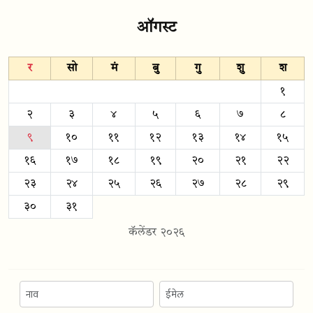
ऑगस्ट
र
सो
मं
बु
गु
शु
श
१
२
३
४
५
६
७
८
९
१०
११
१२
१३
१४
१५
१६
१७
१८
१९
२०
२१
२२
२३
२४
२५
२६
२७
२८
२९
३०
३१
कॅलेंडर २०२६