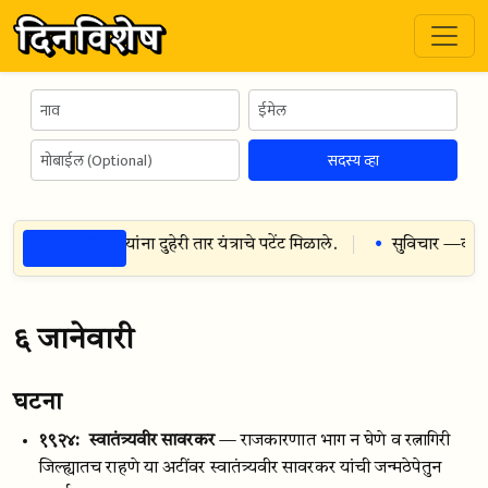
सदस्य व्हा
ठळक गोष्टी
थॉमस एडिसन — यांना दुहेरी तार यंत्राचे पटेंट मिळाले.
सुविचार —
वाद 
६ जानेवारी
घटना
१९२४:
स्वातंत्र्यवीर सावरकर
— राजकारणात भाग न घेणे व रत्नागिरी
जिल्ह्यातच राहणे या अटींवर स्वातंत्र्यवीर सावरकर यांची जन्मठेपेतुन