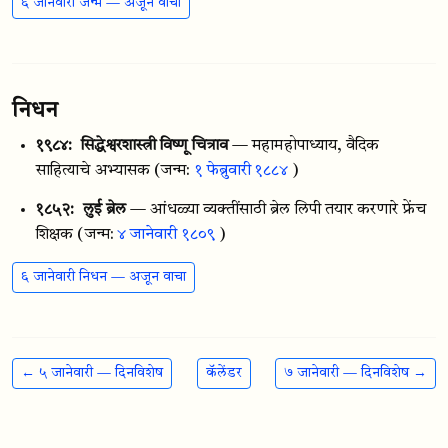
६ जानेवारी जन्म — अजून वाचा
निधन
१९८४:
सिद्धेश्वरशास्त्री विष्णू चित्राव
— महामहोपाध्याय, वैदिक
साहित्याचे अभ्यासक
(जन्म:
१ फेब्रुवारी १८८४
)
१८५२:
लुई ब्रेल
— आंधळ्या व्यक्तींसाठी ब्रेल लिपी तयार करणारे फ्रेंच
शिक्षक
(जन्म:
४ जानेवारी १८०९
)
६ जानेवारी निधन — अजून वाचा
← ५ जानेवारी — दिनविशेष
कॅलेंडर
७ जानेवारी — दिनविशेष →