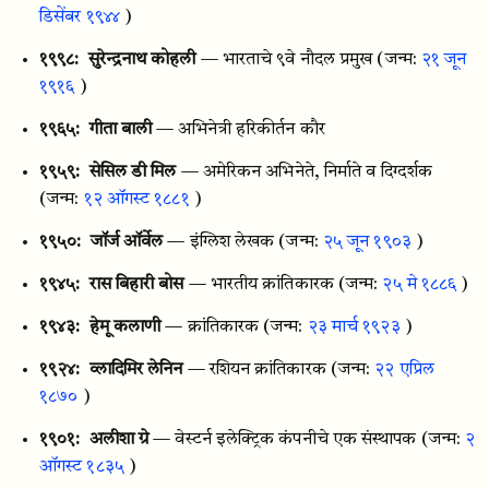
डिसेंबर १९४४
)
१९९८:
सुरेन्द्रनाथ कोहली
— भारताचे ९वे नौदल प्रमुख
(जन्म:
२१ जून
१९१६
)
१९६५:
गीता बाली
— अभिनेत्री हरिकीर्तन कौर
१९५९:
सेसिल डी मिल
— अमेरिकन अभिनेते, निर्माते व दिग्दर्शक
(जन्म:
१२ ऑगस्ट १८८१
)
१९५०:
जॉर्ज ऑर्वेल
— इंग्लिश लेखक
(जन्म:
२५ जून १९०३
)
१९४५:
रास बिहारी बोस
— भारतीय क्रांतिकारक
(जन्म:
२५ मे १८८६
)
१९४३:
हेमू कलाणी
— क्रांतिकारक
(जन्म:
२३ मार्च १९२३
)
१९२४:
व्लादिमिर लेनिन
— रशियन क्रांतिकारक
(जन्म:
२२ एप्रिल
१८७०
)
१९०१:
अलीशा ग्रे
— वेस्टर्न इलेक्ट्रिक कंपनीचे एक संस्थापक
(जन्म:
२
ऑगस्ट १८३५
)