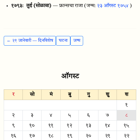
१७९३:
लुई (सोळावा)
— फ्रान्सचा राजा
(जन्म:
२३ ऑगस्ट १७५४
)
← २१ जानेवारी — दिनविशेष
घटना
जन्म
ऑगस्ट
र
सो
मं
बु
गु
शु
श
१
२
३
४
५
६
७
८
९
१०
११
१२
१३
१४
१५
१६
१७
१८
१९
२०
२१
२२