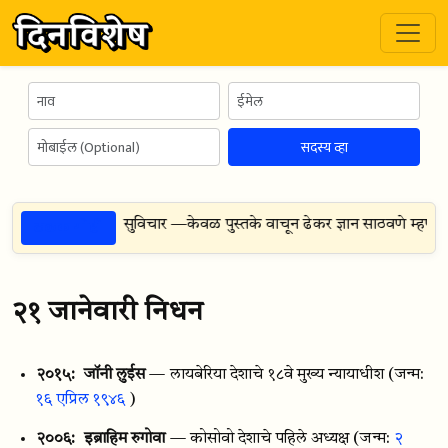
सदस्य व्हा
ठळक गोष्टी
य मांजर दिन
सुविचार —
केवळ पुस्तके वाचून ढेकर ज्ञान साठवणे म्हणजे विद
२१ जानेवारी निधन
२०१५:
जॉनी लुईस
— लायबेरिया देशाचे १८वे मुख्य न्यायाधीश
(जन्म:
१६ एप्रिल १९४६
)
२००६:
इब्राहिम रुगोवा
— कोसोवो देशाचे पहिले अध्यक्ष
(जन्म:
२