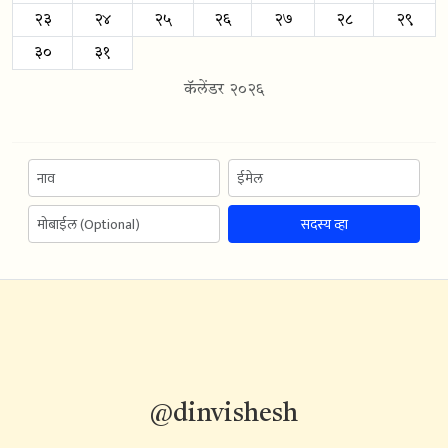
२३
२४
२५
२६
२७
२८
२९
३०
३१
कॅलेंडर २०२६
सदस्य व्हा
@dinvishesh