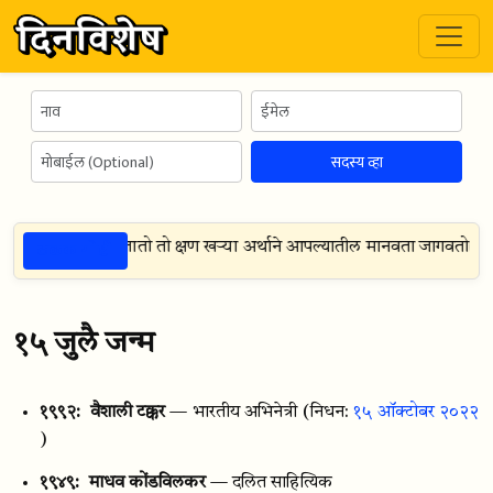
सदस्य व्हा
ठळक गोष्टी
वेळी विजय मिळवला जातो तो क्षण खऱ्या अर्थाने आपल्यातील मानवता जागवतो
(
लेख
१५ जुलै जन्म
१९९२:
वैशाली टक्कर
— भारतीय अभिनेत्री
(निधन:
१५ ऑक्टोबर २०२२
)
१९४९:
माधव कोंडविलकर
— दलित साहित्यिक