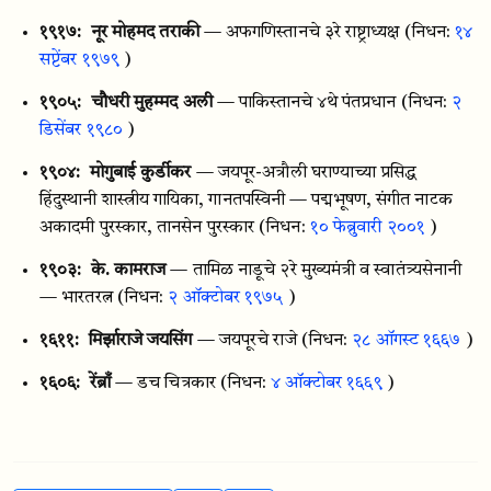
१९१७:
नूर मोहमद तराकी
— अफगणिस्तानचे ३रे राष्ट्राध्यक्ष
(निधन:
१४
सप्टेंबर १९७९
)
१९०५:
चौधरी मुहम्मद अली
— पाकिस्तानचे ४थे पंतप्रधान
(निधन:
२
डिसेंबर १९८०
)
१९०४:
मोगुबाई कुर्डीकर
— जयपूर-अत्रौली घराण्याच्या प्रसिद्ध
हिंदुस्थानी शास्त्रीय गायिका, गानतपस्विनी — पद्मभूषण, संगीत नाटक
अकादमी पुरस्कार, तानसेन पुरस्कार
(निधन:
१० फेब्रुवारी २००१
)
१९०३:
के. कामराज
— तामिळ नाडूचे २रे मुख्यमंत्री व स्वातंत्र्यसेनानी
— भारतरत्न
(निधन:
२ ऑक्टोबर १९७५
)
१६११:
मिर्झाराजे जयसिंग
— जयपूरचे राजे
(निधन:
२८ ऑगस्ट १६६७
)
१६०६:
रेंब्राँ
— डच चित्रकार
(निधन:
४ ऑक्टोबर १६६९
)