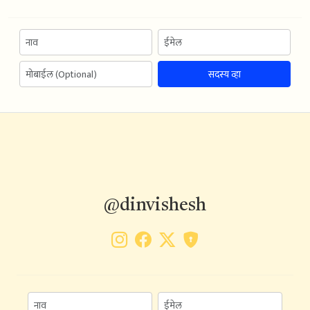
सदस्य व्हा
@dinvishesh