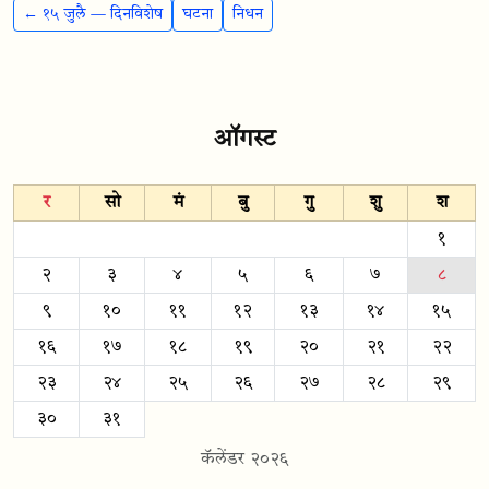
← १५ जुलै — दिनविशेष
घटना
निधन
ऑगस्ट
र
सो
मं
बु
गु
शु
श
१
२
३
४
५
६
७
८
९
१०
११
१२
१३
१४
१५
१६
१७
१८
१९
२०
२१
२२
२३
२४
२५
२६
२७
२८
२९
३०
३१
कॅलेंडर २०२६