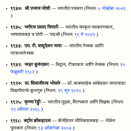
१९३७:
श्री प्रभाज जोशी
— भारतीय पत्रकार
(निधन:
५ नोव्हेंबर २००९
)
१९३५:
भगीरथ प्रसाद त्रिपाठी
— भारतीय संस्कृत व्याकरणकार,
भाषाशास्त्रज्ञ व योगी — पद्मश्री
(निधन:
११ मे २०२२
)
१९३३:
एम. टी. वासुदेवन नायर
— भारतीय लेखक आणि
पटकथालेखक
१९३२:
नरहर कुरुंदकर
— विद्वान, टीकाकार आणि लेखक
(निधन:
१०
फेब्रुवारी १९८२
)
१९२७:
प्रा. शिवाजीराव भोसले
— डॉ. बाबासाहेब आंबेडकर मराठवाडा
विद्यापीठाचे कुलगुरू
(निधन:
२९ जून २०१०
)
१९२५:
कृष्णा रेड्डी
— भारतीय मुद्रक, शिल्पकार आणि शिक्षक
(निधन:
२२ ऑगस्ट २०१८
)
१९१८:
बर्ट्राम ब्रॉकहाउस
— कॅनेडियन भौतिकशास्त्रज्ञ — नोबेल
पुरस्कार
(निधन:
१३ ऑक्टोबर २००३
)