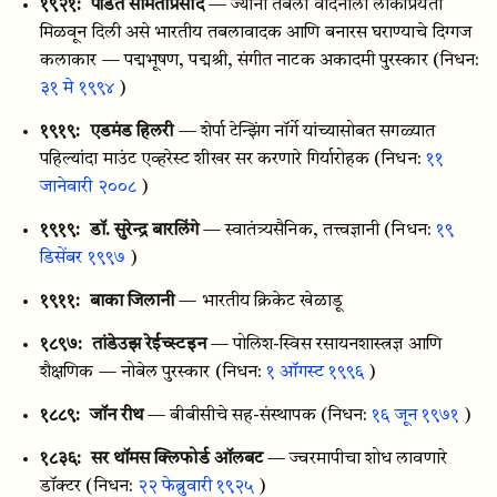
१९२१:
पंडित सामताप्रसाद
— ज्यांनी तबला वादनाला लोकप्रियता
मिळवून दिली असे भारतीय तबलावादक आणि बनारस घराण्याचे दिग्गज
कलाकार — पद्मभूषण, पद्मश्री, संगीत नाटक अकादमी पुरस्कार
(निधन:
३१ मे १९९४
)
१९१९:
एडमंड हिलरी
— शेर्पा टेन्झिंग नॉर्गे यांच्यासोबत सगळ्यात
पहिल्यांदा माउंट एव्हरेस्ट शीखर सर करणारे गिर्यारोहक
(निधन:
११
जानेवारी २००८
)
१९१९:
डॉ. सुरेन्द्र बारलिंगे
— स्वातंत्र्यसैनिक, तत्त्वज्ञानी
(निधन:
१९
डिसेंबर १९९७
)
१९११:
बाका जिलानी
— भारतीय क्रिकेट खेळाडू
१८९७:
तांडेउझ रेईच्स्टइन
— पोलिश-स्विस रसायनशास्त्रज्ञ आणि
शैक्षणिक — नोबेल पुरस्कार
(निधन:
१ ऑगस्ट १९९६
)
१८८९:
जॉन रीथ
— बीबीसीचे सह-संस्थापक
(निधन:
१६ जून १९७१
)
१८३६:
सर थॉमस क्लिफोर्ड ऑलबट
— ज्वरमापीचा शोध लावणारे
डॉक्टर
(निधन:
२२ फेब्रुवारी १९२५
)