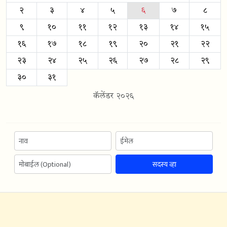
२
३
४
५
६
७
८
९
१०
११
१२
१३
१४
१५
१६
१७
१८
१९
२०
२१
२२
२३
२४
२५
२६
२७
२८
२९
३०
३१
कॅलेंडर २०२६
सदस्य व्हा