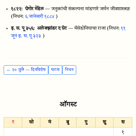
१८२२:
ग्रेगोर मेंडेल
— जनुकांची संकल्पना मांडणारे जर्मन जीवशास्त्रज्ञ
(निधन:
६ जानेवारी १८८४
)
इ. स. पू ३५६:
अलेक्झांडर द ग्रेट
— मॅसेडोनियाचा राजा
(निधन:
११
जून इ. स. पू ३२३
)
← २० जुलै — दिनविशेष
घटना
निधन
ऑगस्ट
र
सो
मं
बु
गु
शु
श
१