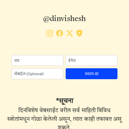
@dinvishesh
सदस्य व्हा
*सूचना
दिनविशेष वेबसाईट वरील सर्व माहिती विविध
स्त्रोतांमधून गोळा केलेली असून, त्यात काही तफावत असू
शकते.