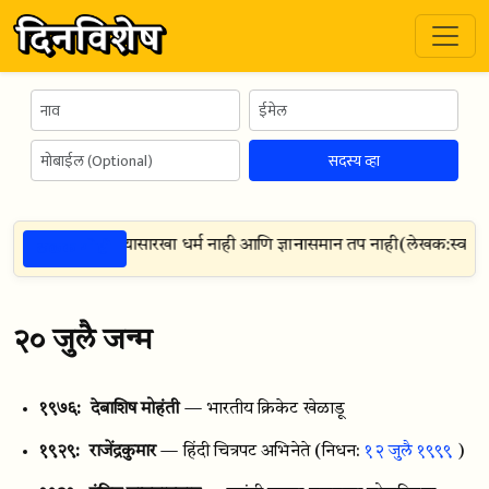
सदस्य व्हा
ठळक गोष्टी
गासारखा शत्रू नाही त्यासारखा धर्म नाही आणि ज्ञानासमान तप नाही
(
लेखक:
स्वामी रा
२० जुलै जन्म
१९७६:
देबाशिष मोहंती
— भारतीय क्रिकेट खेळाडू
१९२९:
राजेंद्रकुमार
— हिंदी चित्रपट अभिनेते
(निधन:
१२ जुलै १९९९
)