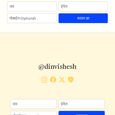
सदस्य व्हा
@dinvishesh