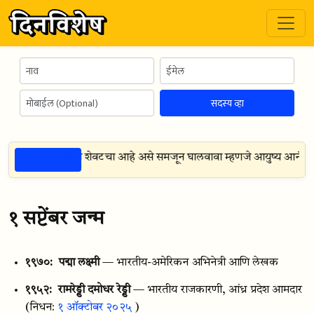
सदस्य व्हा
ठळक गोष्टी
ील प्रत्येक दिवस हा शेवटचा आहे असे समजून घालवावा म्हणजे आयुष्य आनंदम
१ सप्टेंबर जन्म
१९७०:
पद्मा लक्ष्मी
— भारतीय-अमेरिकन अभिनेत्री आणि लेखक
१९५२:
रामरेड्डी दमोधर रेड्डी
— भारतीय राजकारणी, आंध्र प्रदेश आमदार
(निधन:
१ ऑक्टोबर २०२५
)