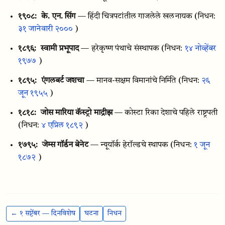
१९०८:
के. एन. सिंग
— हिंदी चित्रपटांतील गाजलेले खलनायक
(निधन:
३१ जानेवारी २०००
)
१८९६:
स्वामी प्रभूपाद
— हरेकृष्ण पंथाचे संस्थापक
(निधन:
१४ नोव्हेंबर
१९७७
)
१८९५:
एंगलबर्ट जशचा
— मानव-सक्षम विमानांचे निर्मिते
(निधन:
२६
जून १९५५
)
१८१८:
जोस मारिया कॅस्ट्रो माद्रीझ
— कोस्टा रिका देशाचे पहिले राष्ट्रपती
(निधन:
४ एप्रिल १८९२
)
१७९५:
जेम्स गॉर्डन बेनेट
— न्यूयॉर्क हेरॉल्डचे स्थापक
(निधन:
१ जून
१८७२
)
← १ सप्टेंबर — दिनविशेष
घटना
निधन