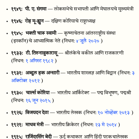
१९४९:
पी. ए. संगमा
— लोकसभेचे सभापती आणि मेघालयचे मुख्यमंत्री
१९४६:
रोह मू-ह्युन
— दक्षिण कोरियाचे राष्ट्राध्यक्ष
१९४५:
भक्ती चारू स्वामी
— कृष्णाचेतना आंतरराष्ट्रीय संस्था
(इस्कॉन)चे आध्यात्मिक नेते
(निधन:
४ जुलै २०२०
)
१९३३:
टी. तिरुनावुकारासू
— श्रीलंकेचे वकील आणि राजकारणी
(निधन:
१ ऑगस्ट १९८२
)
१९३१:
अब्दुल हक अन्सारी
— भारतीय शास्त्रज्ञ आणि विद्वान
(निधन:
३
ऑक्टोबर २०१२
)
१९३०:
चार्ल्स कोरिया
— भारतीय आर्किटेक्ट — पद्म विभूषण, पद्मश्री
(निधन:
१६ जून २०१५
)
१९२६:
विजयदन देठा
— भारतीय लेखक
(निधन:
१० नोव्हेंबर २०१३
)
१९२१:
माधव मंत्री
— भारतीय क्रिकेटर
(निधन:
२३ मे २०१४
)
१९१५:
राजिंदरसिंग बेदी
— ऊर्दू कथाकार आणि हिंदी पटकथालेखक